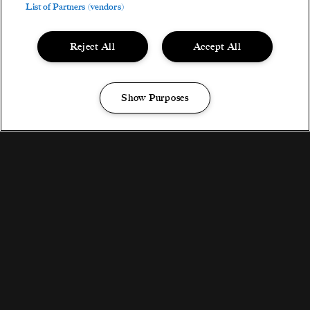
Oppervlakte:
8.1 m
List of Partners (vendors)
Reject All
Accept All
TICKETS
Faciliteiten RABBIT DELUXE
Bar, koffie & catering
Show Purposes
Manage my cookies
Host
Gratis luxe douches & toiletten
Spiegel, föhn, make-up ruimte
Sauna
Lounge