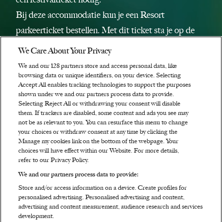
Bij deze accommodatie kun je een Resort
parkeerticket bestellen. Met dit ticket sta je op de
parking dichtbij de polsbandjestent. Voeg het ticket
We Care About Your Privacy
direct toe bij het afrekenen van je accommodatie; het
We and our
128
partners store and access personal data, like
is niet mogelijk om deze hierna nog los bij te kopen.
browsing data or unique identifiers, on your device. Selecting
Accept All enables tracking technologies to support the purposes
Indien aangeboden zijn tickets in de doorverkoop
shown under we and our partners process data to provide.
Selecting Reject All or withdrawing your consent will disable
hier te vinden.
them. If trackers are disabled, some content and ads you see may
Uitverkocht
not be as relevant to you. You can resurface this menu to change
your choices or withdraw consent at any time by clicking the
Bunkhouse 2P (Uitverkocht)
Manage my cookies link on the bottom of the webpage. Your
choices will have effect within our Website. For more details,
refer to our Privacy Policy.
Aantal personen:
2
We and our partners process data to provide:
Totaal prijs:
€ 1.575,00
Store and/or access information on a device. Create profiles for
Prijs per persoon:
€ 787,50 p/p
personalised advertising. Personalised advertising and content,
advertising and content measurement, audience research and services
Hoogte:
2.5 m
development.
2