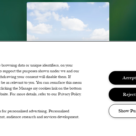
FESTIVAL
e browsing data or unique identifiers, on your
s to support the purposes shown under we and our
CAMPING
thdrawing your consent will disable them. If
Accept
 be as relevant to you. You can resurface this menu
maximale kampeervibe
clicking the Manage my cookies link on the bottom
Reject
site. For more details, refer to our Privacy Policy.
Show Pu
s for personalised advertising. Personalised
ent, audience research and services development.