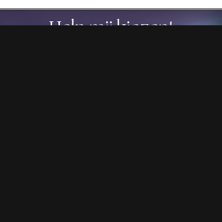
Help mij kiezen!
Ik ben op zoek naar een
ommodatie voor
pers
Zoek