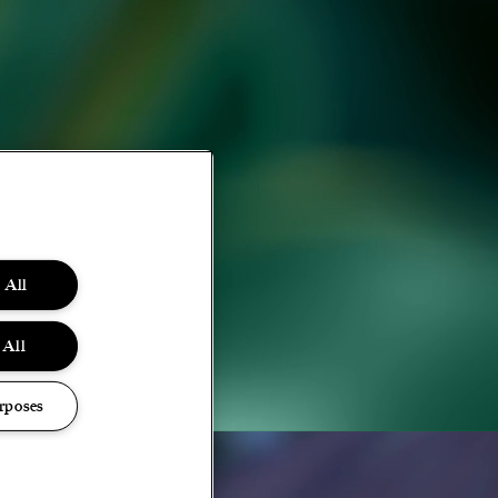
 All
 All
rposes