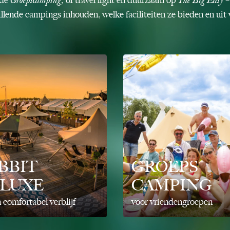
chillende campings inhouden, welke faciliteiten ze bieden en ui
BBIT
GROEPS
LUXE
CAMPING
n comfortabel verblijf
voor vriendengroepen