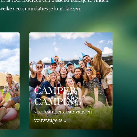
t welke accommodaties je kunt kiezen.
CAMPER
CAMPING
voor campers, caravans en
vouwwagens...