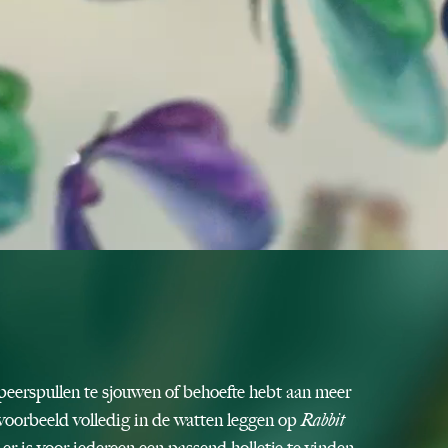
eerspullen te sjouwen of behoefte hebt aan meer
jvoorbeeld volledig in de watten leggen op
Rabbit
 er is voor iedereen een passend holletje te vinden.