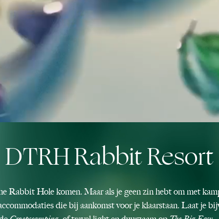
DTRH Rabbit Resort
The Rabbit Hole komen. Maar als je geen zin hebt om met kamp
accommodaties die bij aankomst voor je klaarstaan. Laat je bi
 de
Groepscamping,
of travel light en duurzaam op
The Big Easy
–