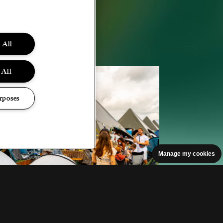
 All
 All
rposes
Manage my cookies