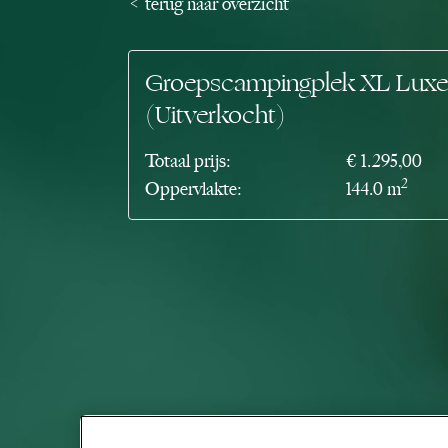
< terug naar overzicht
Groepscampingplek XL Luxe
(Uitverkocht)
Totaal prijs:
€ 1.295,00
2
Oppervlakte:
144.0 m