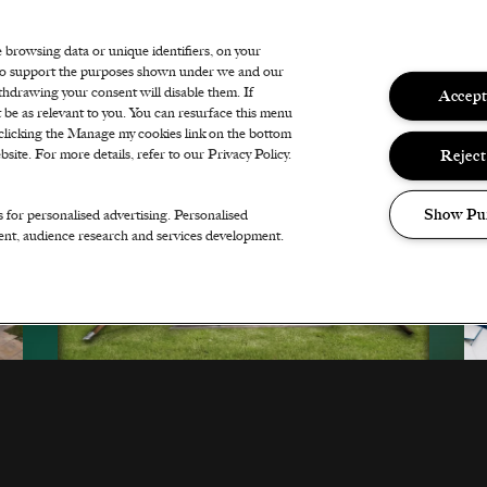
Uitverkocht
e browsing data or unique identifiers, on your
s to support the purposes shown under we and our
thdrawing your consent will disable them. If
Accept
 be as relevant to you. You can resurface this menu
clicking the Manage my cookies link on the bottom
Reject
site. For more details, refer to our Privacy Policy.
Show Pu
s for personalised advertising. Personalised
ent, audience research and services development.