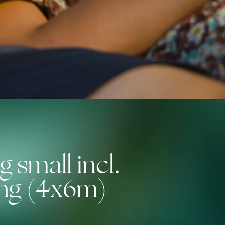
small incl.
ing (4x6m)