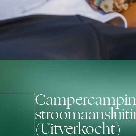
Campercamping 
stroomaansluit
(Uitverkocht)