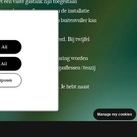
t een vaste gastank zijn toegestaan
 een losse gasfles, waarvan de installatie
 en de gasfles enkel via een buitenvuller kan
deugdelijkheid gecontroleerd. Bij twijfel
 All
kunnen bij de entree in bewaring worden
 All
m voor dat je zonder losse gasflessen (tenzij
rposes
 bij een campercampingplek. Je hebt naast
g.
Manage my cookies