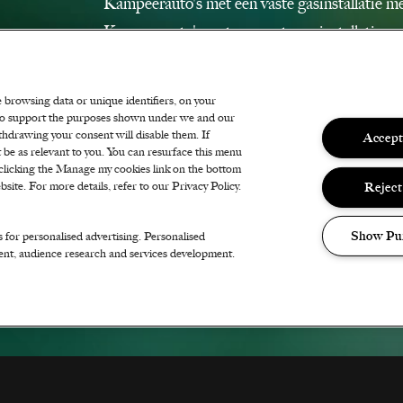
Kampeerauto's met een vaste gasinstallatie me
Kampeerauto's met een vaste gasinstallatie met
niet ontworpen is om gasflessen te verwijderen
worden afgevuld zijn toegestaan
e browsing data or unique identifiers, on your
De vaste gasinstallatie wordt bij aankomst op 
s to support the purposes shown under we and our
thdrawing your consent will disable them. If
Accept
beslist de organisatie.
 be as relevant to you. You can resurface this menu
Gasflessen die verwijderd dienen te worden, 
clicking the Manage my cookies link on the bottom
Reject
site. For more details, refer to our Privacy Policy.
genomen. Dit is op eigen risico. Zorg er daaro
lichter dan 250 gram) naar DTRH komt.
Show Pu
s for personalised advertising. Personalised
Let op: Een festivalticket is niet inbegrepen
ent, audience research and services development.
een accommodatie dus een festivalticket nodi
Uitverkocht