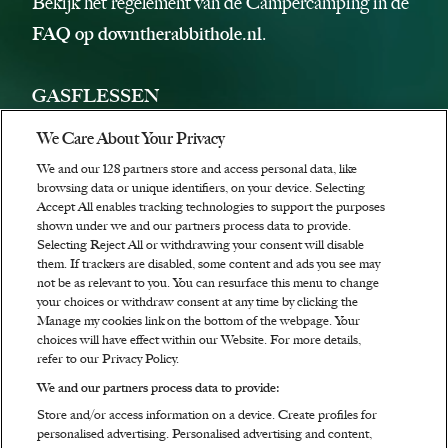
Bekijk het regelement van de Campercamping in de
FAQ op downtherabbithole.nl
.
GASFLESSEN
Gasinstallaties met losse uitneembare gasflessen in
We Care About Your Privacy
campers, caravans en/of vouwwagens zijn niet
We and our
128
partners store and access personal data, like
toegestaan. Hierop zijn enkele uitzonderingen:
browsing data or unique identifiers, on your device. Selecting
Accept All enables tracking technologies to support the purposes
Losse gasflesjes tot 250 gram zijn toegestaan
shown under we and our partners process data to provide.
Selecting Reject All or withdrawing your consent will disable
Kampeerauto's met een vaste gasinstallatie met een
them. If trackers are disabled, some content and ads you see may
vaste gastank zijn toegestaan
not be as relevant to you. You can resurface this menu to change
your choices or withdraw consent at any time by clicking the
Kampeerauto's met een vaste gasinstallatie met een
Manage my cookies link on the bottom of the webpage. Your
choices will have effect within our Website. For more details,
losse gasfles, waarvan de installatie niet ontworpen is
refer to our Privacy Policy.
om gasflessen te verwijderen en de gasfles enkel via
We and our partners process data to provide:
een buitenvuller kan worden afgevuld zijn toegestaan
Store and/or access information on a device. Create profiles for
De vaste gasinstallatie wordt bij aankomst op
personalised advertising. Personalised advertising and content,